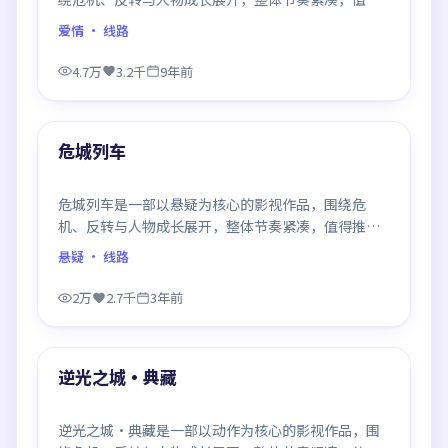
推荐观看。
爱情
· 线路
4.7万
3.2千
9年前
99:20
最新
危城列车
危城列车是一部以悬疑为核心的影视作品，围绕危
机、反转与人物成长展开，整体节奏紧凑，值得推荐
观看。
悬疑
· 线路
2万
2.7千
3年前
99:02
最新
逆光之城·典藏
逆光之城·典藏是一部以动作为核心的影视作品，围