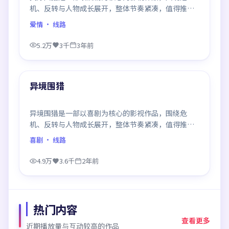
机、反转与人物成长展开，整体节奏紧凑，值得推荐
观看。
爱情
· 线路
5.2万
3千
3年前
99:12
最新
异境围猎
异境围猎是一部以喜剧为核心的影视作品，围绕危
机、反转与人物成长展开，整体节奏紧凑，值得推荐
观看。
喜剧
· 线路
4.9万
3.6千
2年前
热门内容
查看更多
近期播放量与互动较高的作品
99:20