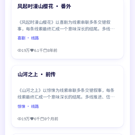
精选
风起时漫山樱花 · 番外
《风起时漫山樱花》以喜剧为线索串联多条交错叙
事，每条线索最终汇成一个意味深长的结尾。多线推
进、信息密度大，二刷时仍有新发现。
喜剧
· 线路
19万
6.1千
8年前
99:20
精选
山河之上 · 前传
《山河之上》以惊悚为线索串联多条交错叙事，每条
线索最终汇成一个意味深长的结尾。多线推进、信息
密度大，二刷时仍有新发现。
惊悚
· 线路
19万
6千
8个月前
99:13