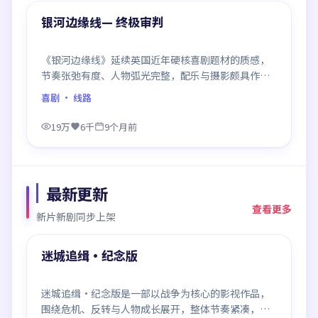
精选
银河边缘线— 终极审判
《银河边缘线》延续英国近年硬核喜剧题材的质感，
节奏张弛有度、人物弧光完整，配乐与摄影颇具作者
风格，是一部值得逐帧细看的诚意之作。
喜剧
· 线路
19万
6千
9个月前
最新更新
查看更多
新片新剧同步上架
99:46
最新
迷城追缉·纪念版
迷城追缉·纪念版是一部以战争为核心的影视作品，
围绕危机、反转与人物成长展开，整体节奏紧凑，值