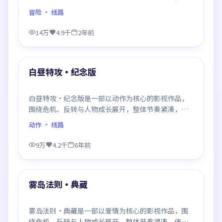
一场对手戏都打磨得克制而精确，回味悠长。
冒险
· 线路
14万
4.9千
2年前
88:02
最新
白昼特攻·纪念版
白昼特攻·纪念版是一部以动作为核心的影视作品，
围绕危机、反转与人物成长展开，整体节奏紧凑，值
得推荐观看。
动作
· 线路
9万
4.2千
6年前
99:48
最新
雾岛法则·典藏
雾岛法则·典藏是一部以爱情为核心的影视作品，围
绕危机、反转与人物成长展开，整体节奏紧凑，值得