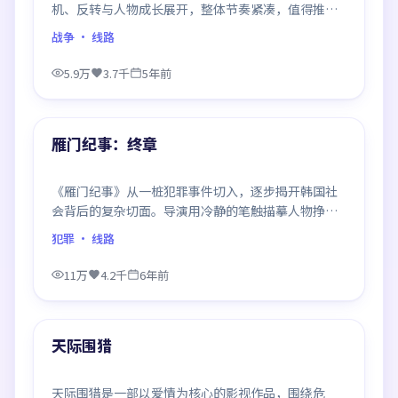
机、反转与人物成长展开，整体节奏紧凑，值得推荐
观看。
战争
· 线路
5.9万
3.7千
5年前
96:30
最新
雁门纪事：终章
《雁门纪事》从一桩犯罪事件切入，逐步揭开韩国社
会背后的复杂切面。导演用冷静的笔触描摹人物挣
扎，沉浸感极强，看完后劲十足。
犯罪
· 线路
11万
4.2千
6年前
93:34
最新
天际围猎
天际围猎是一部以爱情为核心的影视作品，围绕危