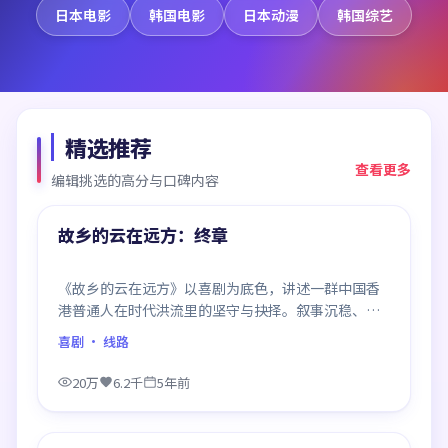
日本电影
韩国电影
日本动漫
韩国综艺
精选推荐
查看更多
编辑挑选的高分与口碑内容
99:56
精选
故乡的云在远方：终章
《故乡的云在远方》以喜剧为底色，讲述一群中国香
港普通人在时代洪流里的坚守与抉择。叙事沉稳、群
像饱满，每一场对手戏都打磨得克制而精确，回味悠
喜剧
· 线路
长。
20万
6.2千
5年前
99:09