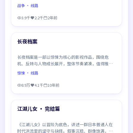
得推荐观看。
战争
· 线路
3.9千
2.2千
2年前
99:18
最新
长夜档案
长夜档案是一部以惊悚为核心的影视作品，围绕危
机、反转与人物成长展开，整体节奏紧凑，值得推荐
观看。
惊悚
· 线路
8.9万
4.1千
10年前
99:13
最新
江湖儿女 · 完结篇
《江湖儿女》以冒险为底色，讲述一群日本普通人在
时代洪流里的坚守与抉择。叙事沉稳、群像饱满，每