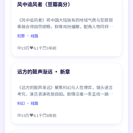
精选
风中追风者（豆瓣高分）
《风中追风者》将中国大陆独有的地域气质与犯罪叙
事融合得自然顺畅，群像戏份耀眼，配角人物同样鲜
活，整部作品质感扎实。
犯罪
· 线路
19万
6.1千
3年前
99:31
精选
远方的鼓声渐远 · 新章
《远方的鼓声渐远》聚焦科幻与人性博弈，镜头语言
考究，演员表演收放自如。剧情沿着一条主线一路反
转，每次揭晓都重塑前情认知，悬念感拉满。
科幻
· 线路
19万
6.1千
8年前
99:03