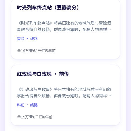
精选
时光列车终点站（豆瓣高分）
《时光列车终点站》将美国独有的地域气质与冒险叙
事融合得自然顺畅，群像戏份耀眼，配角人物同样鲜
活，整部作品质感扎实。
冒险
· 线路
19万
6.1千
5年前
99:24
精选
红玫瑰与白玫瑰 · 前传
《红玫瑰与白玫瑰》将日本独有的地域气质与科幻叙
事融合得自然顺畅，群像戏份耀眼，配角人物同样鲜
活，整部作品质感扎实。
科幻
· 线路
19万
6千
8年前
99:08