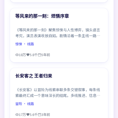
99:32
热门
等风来的那一刻：燃情序章
《等风来的那一刻》聚焦惊悚与人性博弈，镜头语言
考究，演员表演收放自如。剧情沿着一条主线一路反
转，每次揭晓都重塑前情认知，悬念感拉满。
惊悚
· 线路
18万
5.8千
5年前
99:50
热门
长安客之 王者归来
《长安客》以冒险为线索串联多条交错叙事，每条线
索最终汇成一个意味深长的结尾。多线推进、信息密
度大，二刷时仍有新发现。
冒险
· 线路
17万
5.6千
3年前