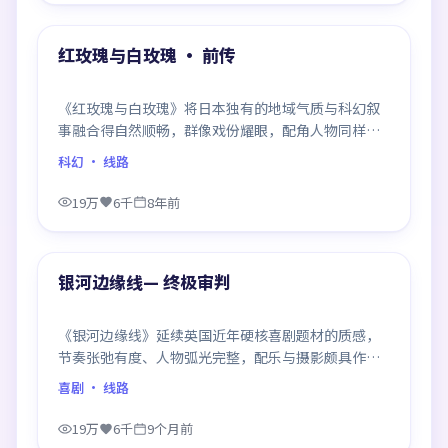
热门
红玫瑰与白玫瑰 · 前传
《红玫瑰与白玫瑰》将日本独有的地域气质与科幻叙
事融合得自然顺畅，群像戏份耀眼，配角人物同样鲜
活，整部作品质感扎实。
科幻
· 线路
19万
6千
8年前
99:08
热门
银河边缘线— 终极审判
《银河边缘线》延续英国近年硬核喜剧题材的质感，
节奏张弛有度、人物弧光完整，配乐与摄影颇具作者
风格，是一部值得逐帧细看的诚意之作。
喜剧
· 线路
19万
6千
9个月前