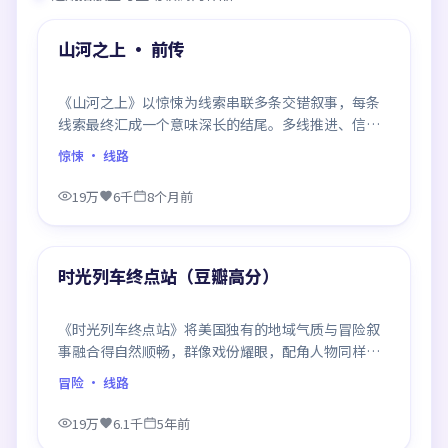
热门
山河之上 · 前传
《山河之上》以惊悚为线索串联多条交错叙事，每条
线索最终汇成一个意味深长的结尾。多线推进、信息
密度大，二刷时仍有新发现。
惊悚
· 线路
19万
6千
8个月前
99:13
热门
时光列车终点站（豆瓣高分）
《时光列车终点站》将美国独有的地域气质与冒险叙
事融合得自然顺畅，群像戏份耀眼，配角人物同样鲜
活，整部作品质感扎实。
冒险
· 线路
19万
6.1千
5年前
99:24